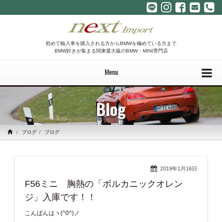
初めて輸入車を購入される方からBMWを極めている方まで
BMW好きが集まる関東最大級のBMW・MINI専門店
Menu
Blog
ブログ
ブログ
2019年1月16日
F56ミニ 胸熱の「ボルカニックオレン
ジ」入庫です！！
こんばんはヽ(^0^)ノ