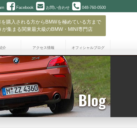
ram
Facebook
お問い合わせ
048-760-0500
車を購入される方からBMWを極めている方まで
きが集まる関東最大級のBMW・MINI専門店
紹介
アクセス情報
オフィシャル
ブログ
Blog