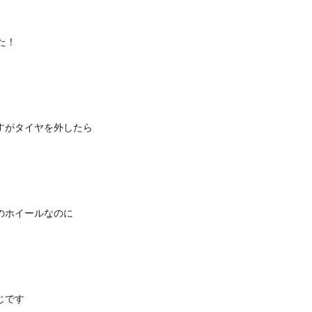
た！
すがタイヤを外したら
のホイールなのに
じです