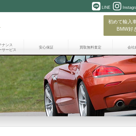
LINE
Instag
初めて輸入
BMW好
テナンス
安心保証
買取無料査定
会社
ーサービス