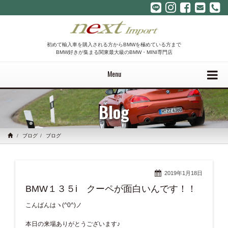
初めて輸入車を購入される方からBMWを極めている方まで
BMW好きが集まる関東最大級のBMW・MINI専門店
Menu
Blog
ブログ
ブログ
2019年1月18日
BMW１３５i クーペが面白いんです！！
こんばんはヽ(^0^)ノ
本日の来場ありがとうございます♪