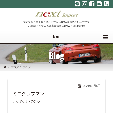
初めて輸入車を購入される方からBMWを極めている方まで
BMW好きが集まる関東最大級のBMW・MINI専門店
Menu
Blog
ブログ
ブログ
2021年5月5日
ミニクラブマン
こんばんはヽ(^0^)ノ