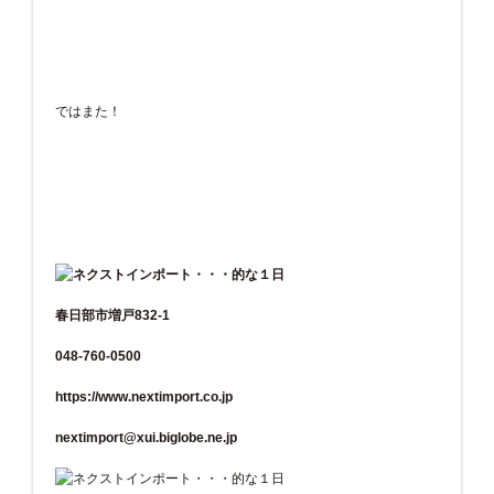
ではまた！
春日部市増戸832-1
048-760-0500
https://www.nextimport.co.jp
nextimport@xui.biglobe.ne.jp