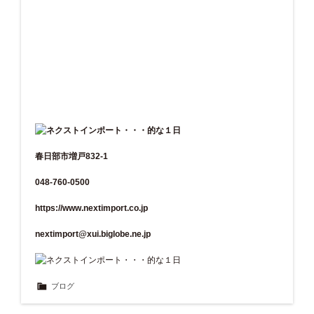
春日部市増戸832-1
048-760-0500
https://www.nextimport.co.jp
nextimport@xui.biglobe.ne.jp
ブログ