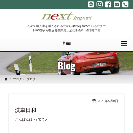
初めて輸入車を購入される方からBMWを極めている方まで
BMW好きが集まる関東最大級のBMW・MINI専門店
Menu
Blog
ブログ
ブログ
2021年5月8日
洗車日和
こんばんはヽ(^0^)ノ