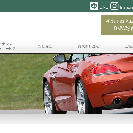
LINE
Instag
初めて輸入
BMW好
テナンス
安心保証
買取無料査定
会社
ーサービス