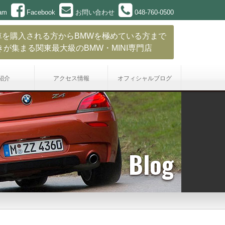
ram
Facebook
お問い合わせ
048-760-0500
車を購入される方からBMWを極めている方まで
きが集まる関東最大級のBMW・MINI専門店
紹介
アクセス情報
オフィシャル
ブログ
Blog