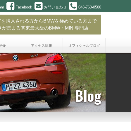
ram
Facebook
お問い合わせ
048-760-0500
車を購入される方からBMWを極めている方まで
きが集まる関東最大級のBMW・MINI専門店
紹介
アクセス情報
オフィシャル
ブログ
Blog