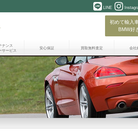
LINE
Instag
初めて輸入
BMW好
テナンス
安心保証
買取無料査定
会社
ーサービス