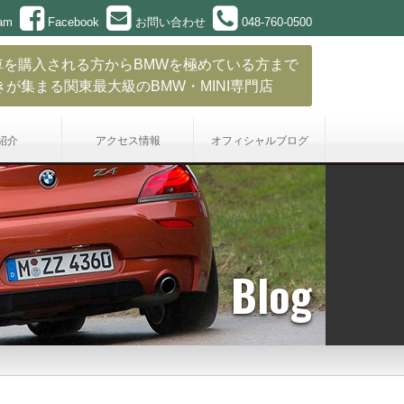
ram
Facebook
お問い合わせ
048-760-0500
車を購入される方からBMWを極めている方まで
きが集まる関東最大級のBMW・MINI専門店
紹介
アクセス情報
オフィシャル
ブログ
Blog