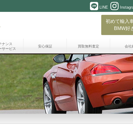
LINE
Instag
初めて輸入
BMW好
テナンス
安心保証
買取無料査定
会社
ーサービス