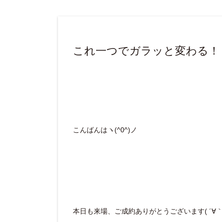
これ一つでガラッと変わる！
こんばんはヽ(^0^)ノ
本日も来場、ご成約ありがとうございます( ´∀｀ 