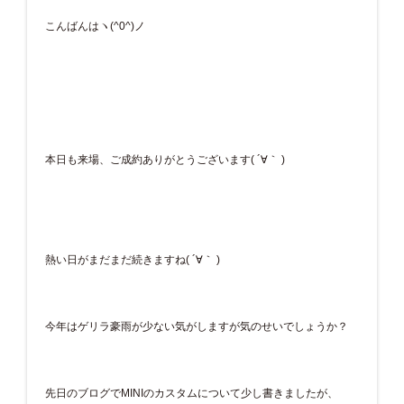
こんばんはヽ(^0^)ノ
本日も来場、ご成約ありがとうございます( ´∀｀ )
熱い日がまだまだ続きますね( ´∀｀ )
今年はゲリラ豪雨が少ない気がしますが気のせいでしょうか？
先日のブログでMINIのカスタムについて少し書きましたが、