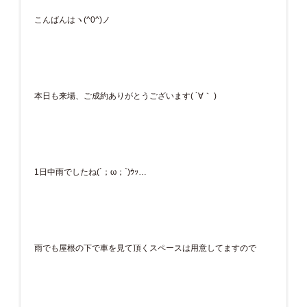
こんばんはヽ(^0^)ノ
本日も来場、ご成約ありがとうございます( ´∀｀ )
1日中雨でしたね(´；ω；`)ｳｯ…
雨でも屋根の下で車を見て頂くスペースは用意してますので