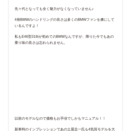
先々代となっても全く魅力がなくなっていません♪
4発BMWのハンドリングの良さは多くのBMWファンを虜にして
いるんですよ！
私もE46型318iが初めてのBMWなんですが、降りた今でもあの
乗り味の良さは忘れられません。
以前のモデルなので価格もお手頃でしかもマニュアル！！
新車時のインプレッションであの土屋圭一氏も4気筒モデルを大