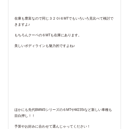
在庫も豊富なので同じ３２０i６MTでもいろいろ見比べて検討で
きますよ♪
もちろんクーペの６MTも在庫にあります。
美しいボディラインも魅力的ですよね♪
ほかにも先代BMW3シリーズの６MTやM235iなど新しい車種も
目白押し！！
予算やお好みに合わせて選んじゃってください！