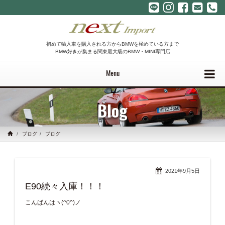
初めて輸入車を購入される方からBMWを極めている方まで
BMW好きが集まる関東最大級のBMW・MINI専門店
Menu
Blog
ブログ
ブログ
2021年9月5日
E90続々入庫！！！
こんばんはヽ(^0^)ノ