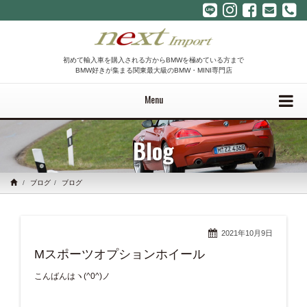
初めて輸入車を購入される方からBMWを極めている方まで
BMW好きが集まる関東最大級のBMW・MINI専門店
Menu
Blog
ブログ
ブログ
2021年10月9日
Mスポーツオプションホイール
こんばんはヽ(^0^)ノ