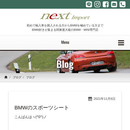
初めて輸入車を購入される方からBMWを極めている方まで
BMW好きが集まる関東最大級のBMW・MINI専門店
Menu
Blog
ブログ
ブログ
2021年11月6日
BMWのスポーツシート
こんばんはヽ(^0^)ノ