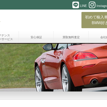
LINE
Instag
初めて輸入
BMW好
テナンス
安心保証
買取無料査定
会社
ーサービス