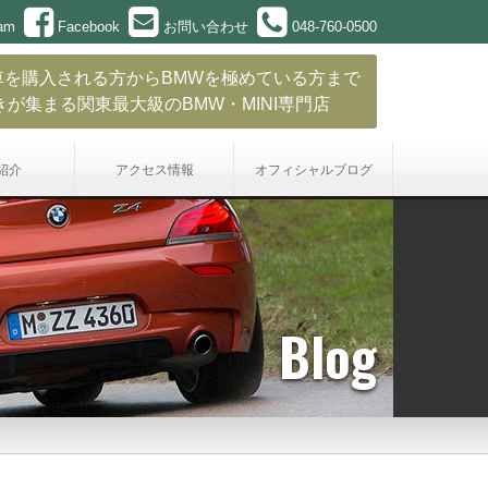
ram
Facebook
お問い合わせ
048-760-0500
車を購入される方からBMWを極めている方まで
きが集まる関東最大級のBMW・MINI専門店
紹介
アクセス情報
オフィシャル
ブログ
Blog