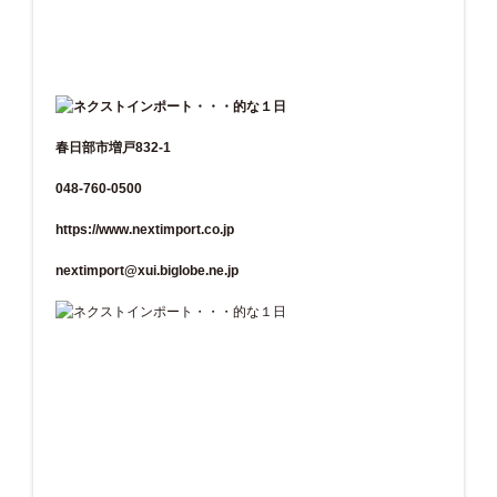
春日部市増戸832-1
048-760-0500
https://www.nextimport.co.jp
nextimport@xui.biglobe.ne.jp