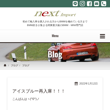
初めて輸入車を購入される方からBMWを極めている方まで
BMW好きが集まる関東最大級のBMW・MINI専門店
Menu
Blog
ブログ
ブログ
2022年1月12日
アイスブルー再入庫！！！
こんばんはヽ(^0^)ノ