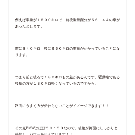
例えば車重が１５００キロで、前後重量配分が５６：４４の車が
あったとします。
前に８４０キロ、後に６６０キロの重量がかかっていることにな
ります。
つまり前と後ろで１８０キロもの差があるんです。駆動輪である
後輪の方が１８０キロ軽くなっているのですから、
路面にうまく力が伝わらないことがイメージできます！！
その点BMWはほぼ５０：５０なので、後輪が路面にしっかりと
接地し、パワーを伝えています！！