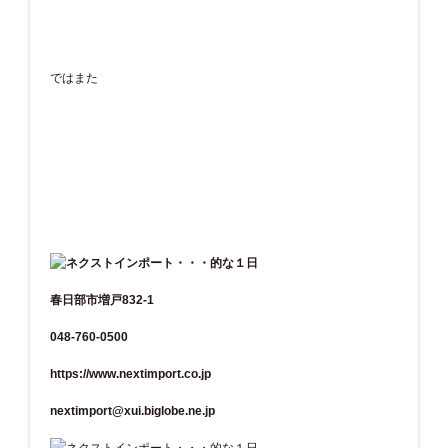
ではまた
春日部市増戸832-1
048-760-0500
https://www.nextimport.co.jp
nextimport@xui.biglobe.ne.jp