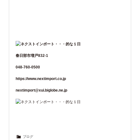
春日部市増戸832-1
048-760-0500
https://www.nextimport.co.jp
nextimport@xui.biglobe.ne.jp
ブログ