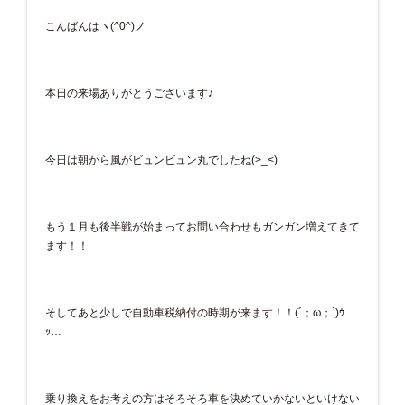
こんばんはヽ(^0^)ノ
本日の来場ありがとうございます♪
今日は朝から風がビュンビュン丸でしたね(>_<)
もう１月も後半戦が始まってお問い合わせもガンガン増えてきて
ます！！
そしてあと少しで自動車税納付の時期が来ます！！(´；ω；`)ｳ
ｯ…
乗り換えをお考えの方はそろそろ車を決めていかないといけない