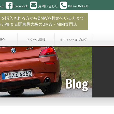
ram
Facebook
お問い合わせ
048-760-0500
車を購入される方からBMWを極めている方まで
きが集まる関東最大級のBMW・MINI専門店
紹介
アクセス情報
オフィシャル
ブログ
Blog