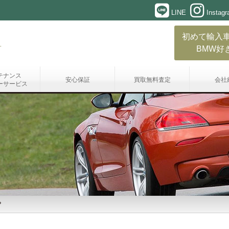
LINE
Instag
初めて輸入
BMW好
テナンス
安心保証
買取無料査定
会社
ーサービス
？