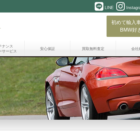
LINE
Instag
初めて輸入
BMW好
テナンス
安心保証
買取無料査定
会社
ーサービス