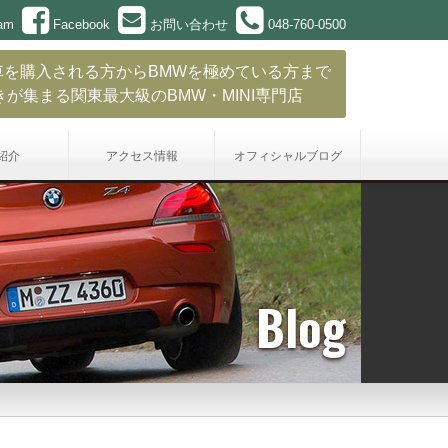
ram
Facebook
お問い合わせ
048-760-0500
車を購入される方からBMWを極めている方まで
きが集まる関東最大級のBMW・MINI専門店
紹介
アクセス情報
オフィシャル
ブログ
Blog