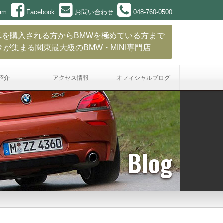
ram
Facebook
お問い合わせ
048-760-0500
車を購入される方からBMWを極めている方まで
きが集まる関東最大級のBMW・MINI専門店
紹介
アクセス情報
オフィシャル
ブログ
Blog