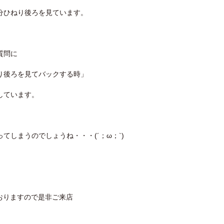
分ひねり後ろを見ています。
質問に
り後ろを見てバックする時」
しています。
しまうのでしょうね・・・(´；ω；`)
ておりますので是非ご来店