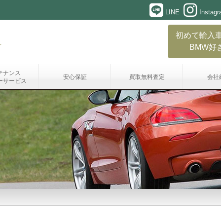
LINE
Instag
初めて輸入
BMW好
テナンス
安心保証
買取無料査定
会社
ーサービス