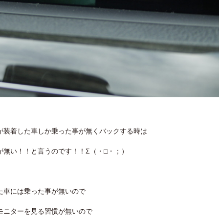
が装着した車しか乗った事が無くバックする時は
が無い！！と言うのです！！Σ（・□・；）
た車には乗った事が無いので
モニターを見る習慣が無いので