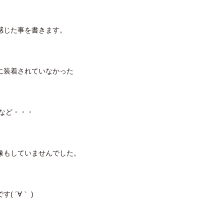
感じた事を書きます。
に装着されていなかった
どなど・・・
像もしていませんでした。
 ´∀｀ )