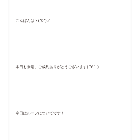
こんばんはヽ(^0^)ノ
本日も来場、ご成約ありがとうございます( ´∀｀ )
今日はルーフについてです！