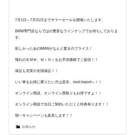
7月1日～7月31日までサマーセールを開催いたします。
BMW専門店ならではの豊富なラインナップでお待ちしておりま
す。
欲しかったあのBMWがなんと驚きのプライス！
憧れのＢＭＷ、ＭＩＮＩをお手頃価格でご提供！！
保証も充実の全国保証！！
いい車をお得に乗りたい方は是非、next importへ！！
オンライン商談、オンライン買取りもお得ですよ！！
オンライン商談で当日ご契約いただくと特典有ります！！
朝一キャンペーンも延長します！！
お知らせ