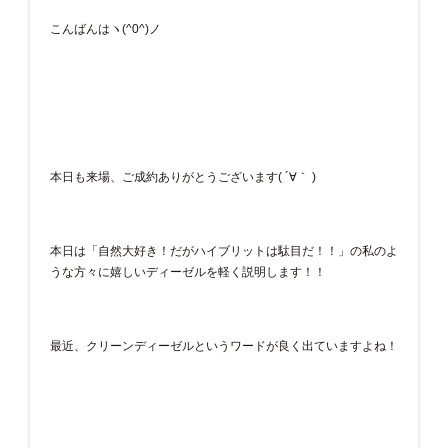
こんばんはヽ(^0^)ノ
本日も来場、ご成約ありがとうございます( ´∀｀ )
本日は「自然大好き！だがハイブリットは駄目だ！！」の私のよ
うな方々に嬉しいディーゼルを軽く説明します！！
最近、クリーンディーゼルというワードが良く出ていますよね！