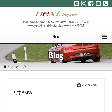
初めて輸入車を購入される方からBMWを極めている方まで
BMW好きが集まる関東最大級のBMW・MINI専門店
Menu
Blog
ブログ
ブログ
2022年7月6日
天才BMW