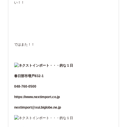
い！！
ではまた！！
春日部市増戸832-1
048-760-0500
https://www.nextimport.co.jp
nextimport@xui.biglobe.ne.jp