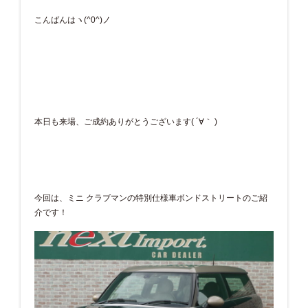
こんばんはヽ(^0^)ノ
本日も来場、ご成約ありがとうございます( ´∀｀ )
今回は、ミニ クラブマンの特別仕様車ボンドストリートのご紹
介です！