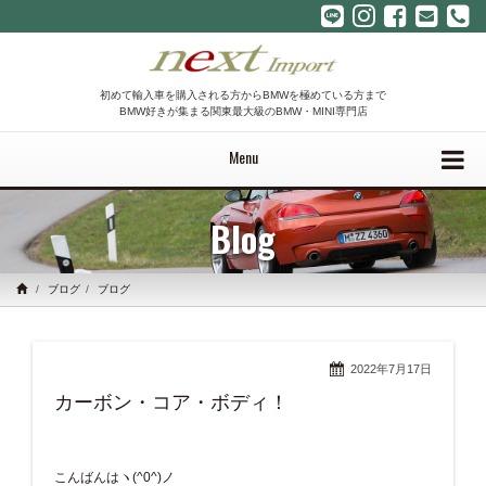
初めて輸入車を購入される方からBMWを極めている方まで
BMW好きが集まる関東最大級のBMW・MINI専門店
Menu
Blog
ブログ
ブログ
2022年7月17日
カーボン・コア・ボディ！
こんばんはヽ(^0^)ノ