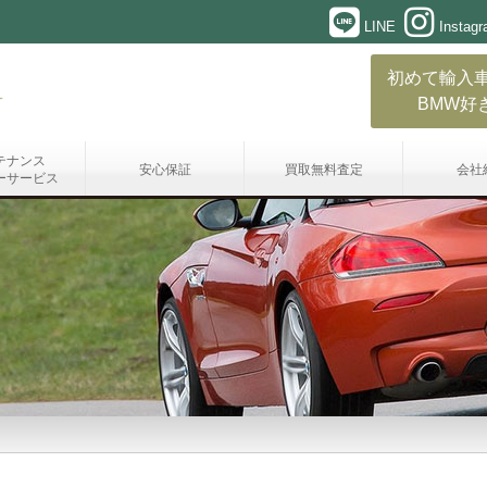
LINE
Instag
初めて輸入
BMW好
テナンス
安心保証
買取無料査定
会社
ーサービス