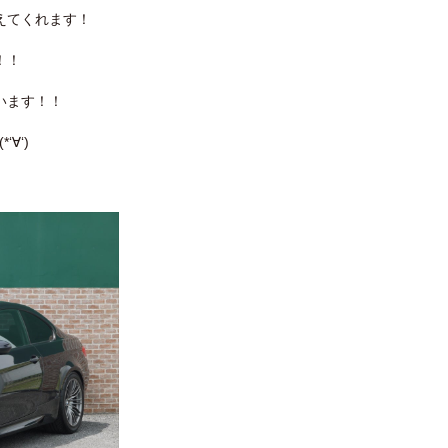
えてくれます！
！！
います！！
∀‘)