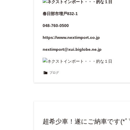
春日部市増戸832-1
048-760-0500
https://www.nextimport.co.jp
nextimport@xui.biglobe.ne.jp
ブログ
超希少車！遂にご納車です(*ﾟ▽