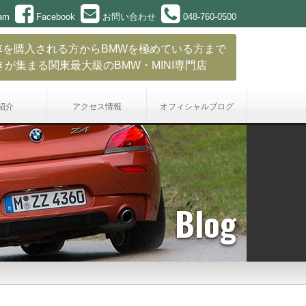
ram
Facebook
お問い合わせ
048-760-0500
車を購入される方からBMWを極めている方まで
きが集まる関東最大級のBMW・MINI専門店
紹介
アクセス情報
オフィシャル
ブログ
Blog