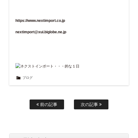
https://www.nextimport.co.jp
nextimport@xui.biglobe.ne.jp
ブログ
前の記事
次の記事