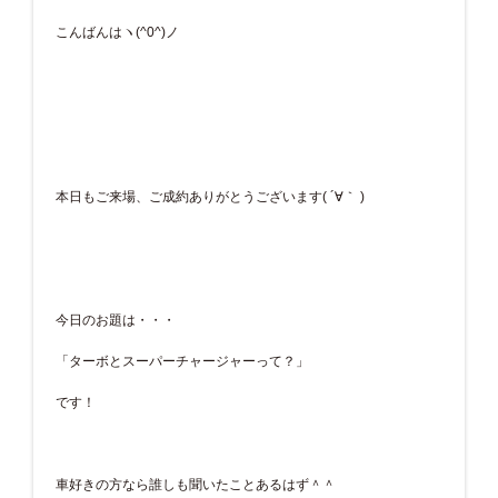
こんばんはヽ(^0^)ノ
本日もご来場、ご成約ありがとうございます( ´∀｀ )
今日のお題は・・・
「ターボとスーパーチャージャーって？」
です！
車好きの方なら誰しも聞いたことあるはず＾＾