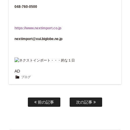
048-760-0500
https://www.nextimport.co.jp
nextimport@xui.biglobe.ne.jp
AD
ブログ
前の記事
次の記事