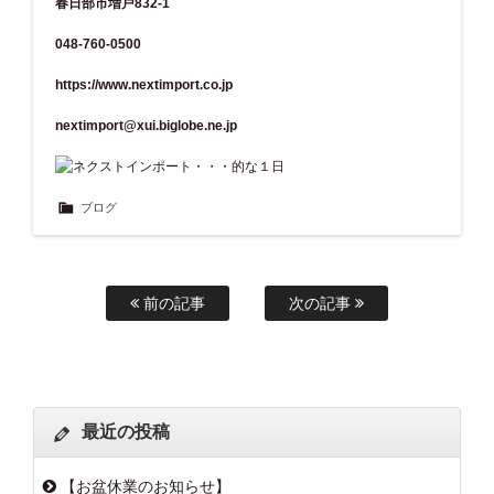
春日部市増戸832-1
048-760-0500
https://www.nextimport.co.jp
nextimport@xui.biglobe.ne.jp
ブログ
前の記事
次の記事
最近の投稿
【お盆休業のお知らせ】