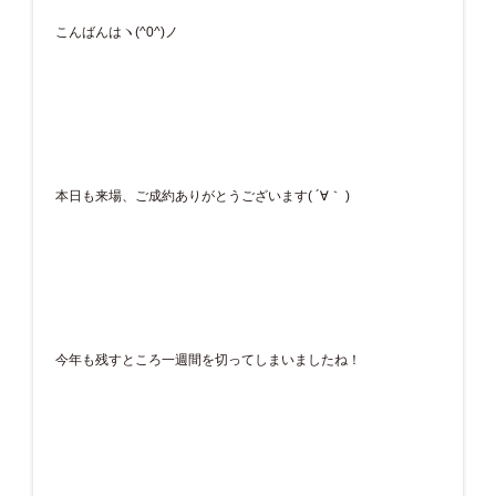
こんばんはヽ(^0^)ノ
本日も来場、ご成約ありがとうございます( ´∀｀ )
今年も残すところ一週間を切ってしまいましたね！