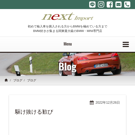
初めて輸入車を購入される方からBMWを極めている方まで
BMW好きが集まる関東最大級のBMW・MINI専門店
Menu
Blog
ブログ
ブログ
2022年12月26日
駆け抜ける歓び