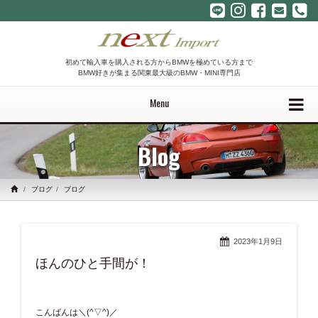
初めて輸入車を購入される方からBMWを極めている方まで
BMW好きが集まる関東最大級のBMW・MINI専門店
Menu
Blog
ブログ
ブログ
2023年1月9日
ほんのひと手間が！
こんばんは＼(^▽^)／