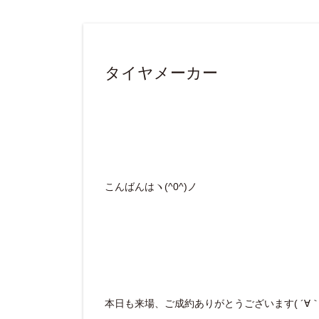
タイヤメーカー
こんばんはヽ(^0^)ノ
本日も来場、ご成約ありがとうございます( ´∀｀ 