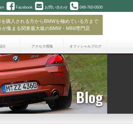
ram
Facebook
お問い合わせ
048-760-0500
車を購入される方からBMWを極めている方まで
きが集まる関東最大級のBMW・MINI専門店
紹介
アクセス情報
オフィシャル
ブログ
Blog