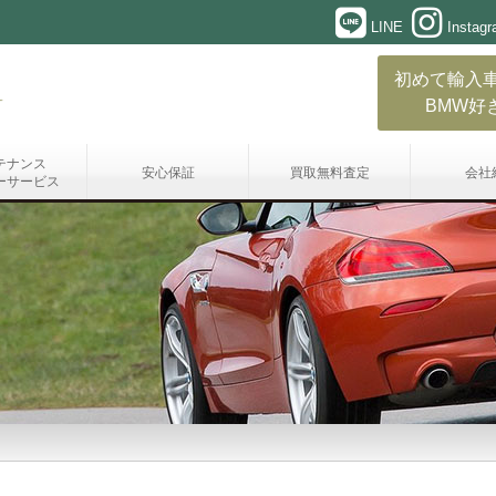
LINE
Instag
初めて輸入
BMW好
テナンス
安心保証
買取無料査定
会社
ーサービス