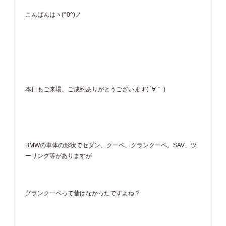
こんばんはヽ(^0^)ノ
本日もご来場、ご成約ありがとうございます( ´∀｀ )
BMWの車体の形状でセダン、クーペ、グランクーペ。SAV、ツ
ーリング等がありますが
グランクーペって昔はなかったですよね？