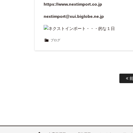
https://www.nextimport.co.jp
nextimport@xui.biglobe.ne.jp
ブログ
前