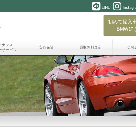
LINE
Instag
初めて輸入
BMW好
テナンス
安心保証
買取無料査定
会社
ーサービス