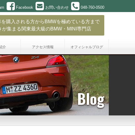
ram
Facebook
お問い合わせ
048-760-0500
車を購入される方からBMWを極めている方まで
きが集まる関東最大級のBMW・MINI専門店
紹介
アクセス情報
オフィシャル
ブログ
Blog