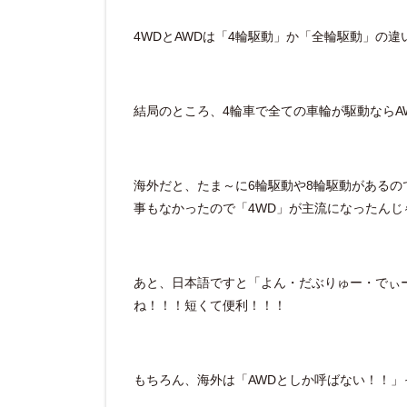
4WDとAWDは「4輪駆動」か「全輪駆動」の違
結局のところ、4輪車で全ての車輪が駆動ならA
海外だと、たま～に6輪駆動や8輪駆動があるの
事もなかったので「4WD」が主流になったん
あと、日本語ですと「よん・だぶりゅー・でぃ
ね！！！短くて便利！！！
もちろん、海外は「AWDとしか呼ばない！！」