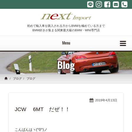
初めて輸入車を購入される方からBMWを極めている方まで
BMW好きが集まる関東最大級のBMW・MINI専門店
Menu
Blog
ブログ
ブログ
2019年4月13日
JCW 6MT だぜ！！
こんばんはヽ(^0^)ノ