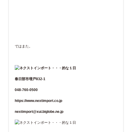
ではまた。
春日部市増戸832-1
048-760-0500
https://www.nextimport.co.jp
nextimport@xui.biglobe.ne.jp