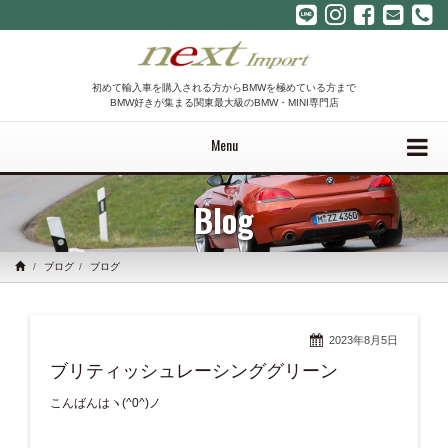
初めて輸入車を購入される方からBMWを極めている方まで
BMW好きが集まる関東最大級のBMW・MINI専門店
Menu
Blog
ブログ
ブログ
2023年8月5日
ブリティッシュレーシンググリーン
こんばんはヽ(^0^)ノ