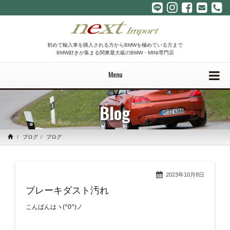
初めて輸入車を購入される方からBMWを極めている方まで
BMW好きが集まる関東最大級のBMW・MINI専門店
Menu
Blog
ブログ
ブログ
2023年10月8日
ブレーキダスト汚れ
こんばんはヽ(^0^)ノ