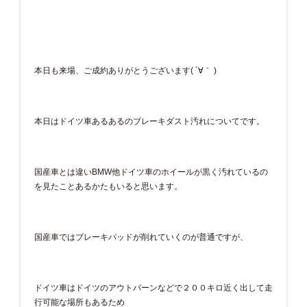
本日も来場、ご成約ありがとうございます( ´∀｀ )
本日はドイツ車あるあるのブレーキダスト汚れについてです。
国産車とは違いBMW他ドイツ車のホイールが黒く汚れているの
を見たことあるかたもいると思います。
国産車ではブレーキパッドが削れていくのが普通ですが、
ドイツ車はドイツのアウトバーンなどで２００キロ近く出して走
行可能な場所もあるため