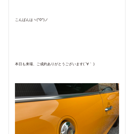
こんばんはヽ(^0^)ノ
本日も来場、ご成約ありがとうございます( ´∀｀ )