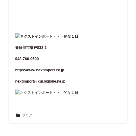
春日部市増戸832-1
048-760-0500
https://www.nextimport.co.jp
nextimport@xui.biglobe.ne.jp
ブログ