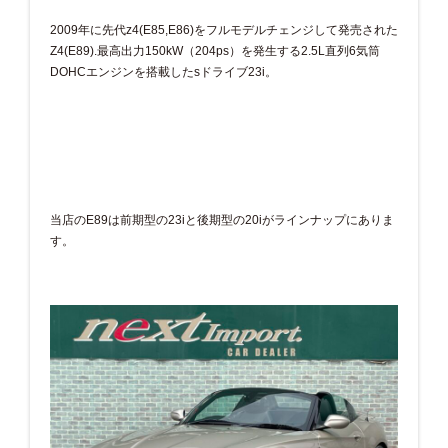
2009年に先代z4(E85,E86)をフルモデルチェンジして発売された
Z4(E89).最高出力150kW（204ps）を発生する2.5L直列6気筒
DOHCエンジンを搭載したsドライブ23i。
当店のE89は前期型の23iと後期型の20iがラインナップにありま
す。