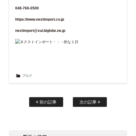
048-760-0500
https://www.nextimport.co.jp
nextimport@xui.biglobe.ne.jp
ブログ
前の記事
次の記事