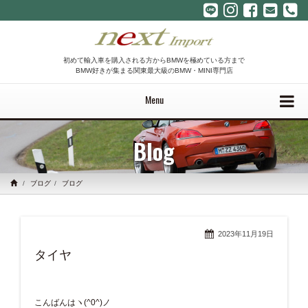
初めて輸入車を購入される方からBMWを極めている方まで
BMW好きが集まる関東最大級のBMW・MINI専門店
Menu
Blog
ブログ
ブログ
2023年11月19日
タイヤ
こんばんはヽ(^0^)ノ