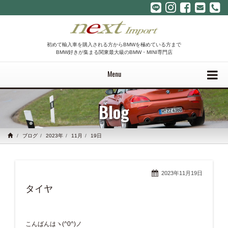
初めて輸入車を購入される方からBMWを極めている方まで
BMW好きが集まる関東最大級のBMW・MINI専門店
Menu
Blog
ブログ
2023年
11月
19日
2023年11月19日
タイヤ
こんばんはヽ(^0^)ノ