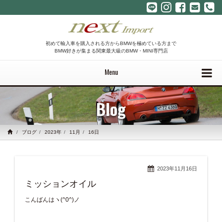
初めて輸入車を購入される方からBMWを極めている方まで
BMW好きが集まる関東最大級のBMW・MINI専門店
Menu
Blog
ブログ
2023年
11月
16日
2023年11月16日
ミッションオイル
こんばんはヽ(^0^)ノ