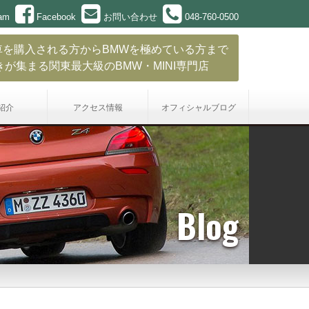
ram
Facebook
お問い合わせ
048-760-0500
車を購入される方からBMWを極めている方まで
きが集まる関東最大級のBMW・MINI専門店
紹介
アクセス情報
オフィシャル
ブログ
Blog