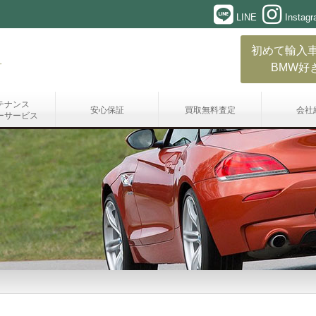
LINE
Instag
初めて輸入
BMW好
テナンス
安心保証
買取無料査定
会社
ーサービス