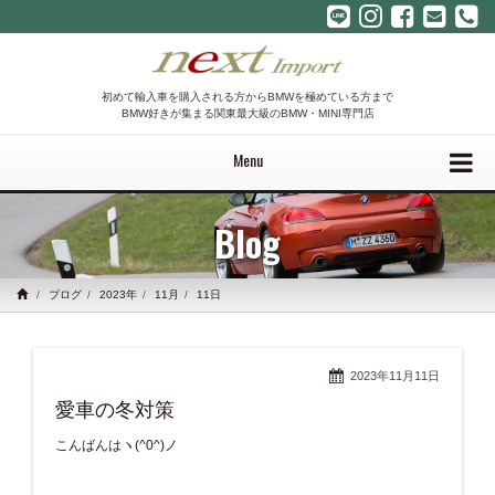
初めて輸入車を購入される方からBMWを極めている方まで
BMW好きが集まる関東最大級のBMW・MINI専門店
Menu
Blog
ブログ
2023年
11月
11日
2023年11月11日
愛車の冬対策
こんばんはヽ(^0^)ノ