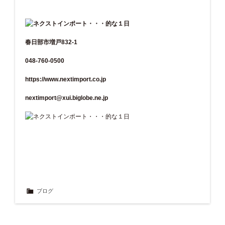
春日部市増戸832-1
048-760-0500
https://www.nextimport.co.jp
nextimport@xui.biglobe.ne.jp
ブログ