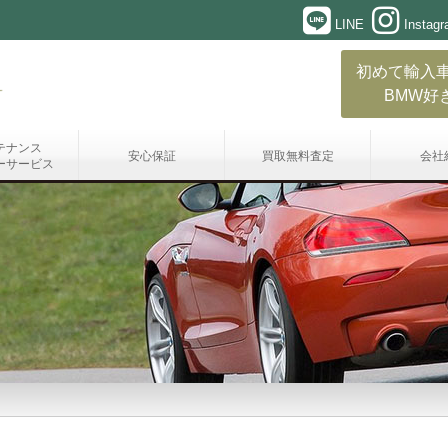
LINE
Instag
初めて輸入
BMW好
テナンス
安心保証
買取無料査定
会社
ーサービス