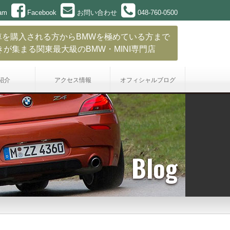
ram
Facebook
お問い合わせ
048-760-0500
車を購入される方からBMWを極めている方まで
きが集まる関東最大級のBMW・MINI専門店
紹介
アクセス情報
オフィシャル
ブログ
Blog