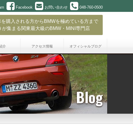
ram
Facebook
お問い合わせ
048-760-0500
車を購入される方からBMWを極めている方まで
きが集まる関東最大級のBMW・MINI専門店
紹介
アクセス情報
オフィシャル
ブログ
Blog