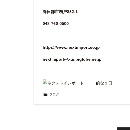
春日部市増戸832-1
048-760-0500
https://www.nextimport.co.jp
nextimport@xui.biglobe.ne.jp
ブログ