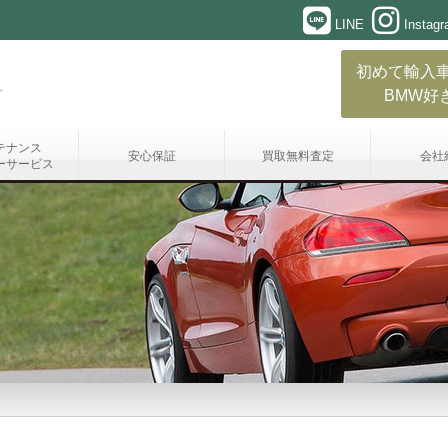
LINE
Instag
初めて輸入
BMW好
テナンス
安心保証
買取無料査定
会社
ーサービス