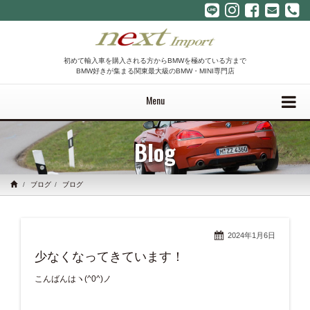
初めて輸入車を購入される方からBMWを極めている方まで
BMW好きが集まる関東最大級のBMW・MINI専門店
Menu
Blog
ブログ
ブログ
2024年1月6日
少なくなってきています！
こんばんはヽ(^0^)ノ