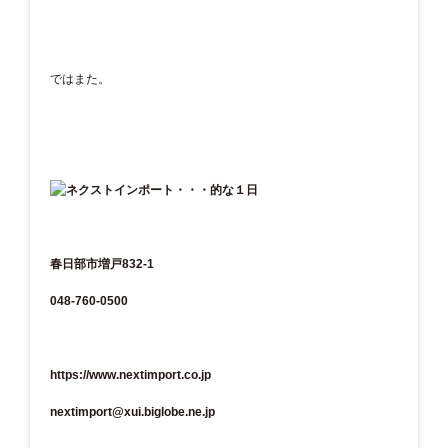
ではまた。
春日部市増戸832-1
048-760-0500
https://www.nextimport.co.jp
nextimport@xui.biglobe.ne.jp