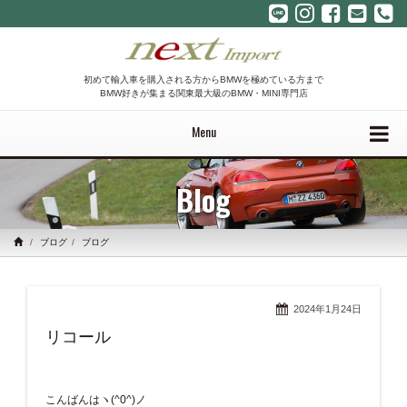
初めて輸入車を購入される方からBMWを極めている方まで
BMW好きが集まる関東最大級のBMW・MINI専門店
Menu
Blog
ブログ
ブログ
2024年1月24日
リコール
こんばんはヽ(^0^)ノ