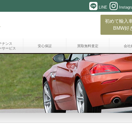
LINE
Instag
初めて輸入
BMW好
テナンス
安心保証
買取無料査定
会社
ーサービス