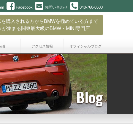
ram
Facebook
お問い合わせ
048-760-0500
車を購入される方からBMWを極めている方まで
きが集まる関東最大級のBMW・MINI専門店
紹介
アクセス情報
オフィシャル
ブログ
Blog